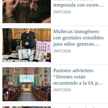
temporada con escenas
de la pasión de Jesús
29/07/2026
Muñecas transgénero
con genitales extraíbles
para niños generan
controversia en EE.
29/07/2026
UU.
Pastores advierten:
“Jóvenes están
recurriendo a la IA para
asuntos espirituales”
28/07/2026