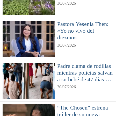
bíblica
30/07/2026
Pastora Yesenia Then:
«Yo no vivo del
diezmo»
30/07/2026
Padre clama de rodillas
mientras policías salvan
a su bebé de 47 días de
nacido
30/07/2026
“The Chosen” estrena
tráiler de su nueva