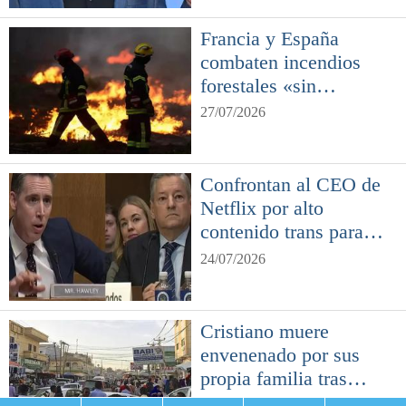
Francia y España
combaten incendios
forestales «sin
precedentes»
27/07/2026
Confrontan al CEO de
Netflix por alto
contenido trans para
niños en la plataforma
24/07/2026
Cristiano muere
envenenado por sus
propia familia tras
aceptar a Jesús
24/07/2026