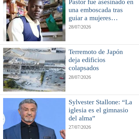
Pastor fue asesinado en
una emboscada tras
guiar a mujeres
musulmanas a Jesús
28/07/2026
Terremoto de Japón
deja edificios
colapsados
28/07/2026
Sylvester Stallone: “La
iglesia es el gimnasio
del alma”
27/07/2026