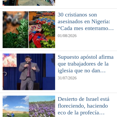
30 cristianos son
asesinados en Nigeria:
“Cada mes enterramos
a nuestra gente”
01/08/2026
Supuesto apóstol afirma
que trabajadores de la
iglesia que no dan
diezmo son «ladrones»
31/07/2026
Desierto de Israel está
floreciendo, haciendo
eco de la profecía