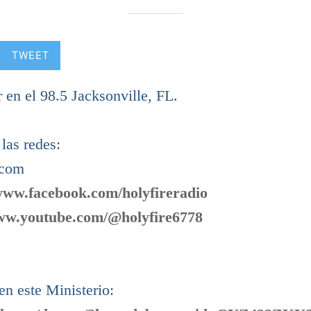
TWEET
en el 98.5 Jacksonville, FL.
las redes:
.com
/www.facebook.com/holyfireradio
www.youtube.com/@holyfire6778
en este Ministerio: